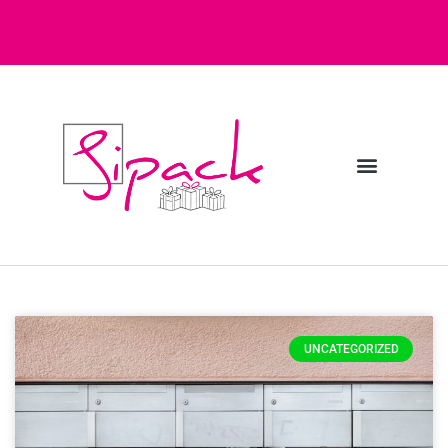
Diensten bij Sipack
Webshop fulfilment
UNCATEGORIZED