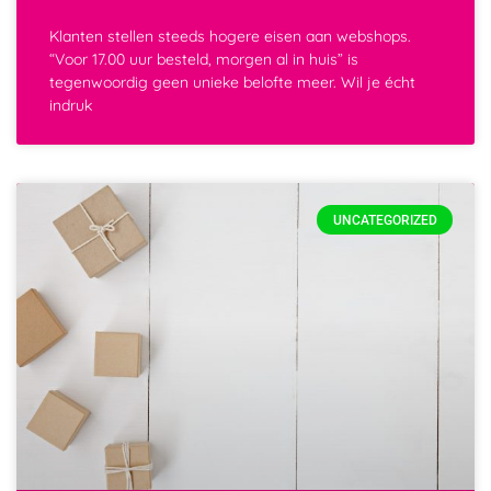
Klanten stellen steeds hogere eisen aan webshops.
“Voor 17.00 uur besteld, morgen al in huis” is
tegenwoordig geen unieke belofte meer. Wil je écht
indruk
UNCATEGORIZED