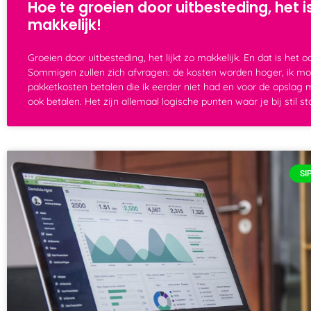
Hoe te groeien door uitbesteding, het i
makkelijk!
Groeien door uitbesteding, het lijkt zo makkelijk. En dat is het o
Sommigen zullen zich afvragen: de kosten worden hoger, ik mo
pakketkosten betalen die ik eerder niet had en voor de opslag 
ook betalen. Het zijn allemaal logische punten waar je bij stil st
SI