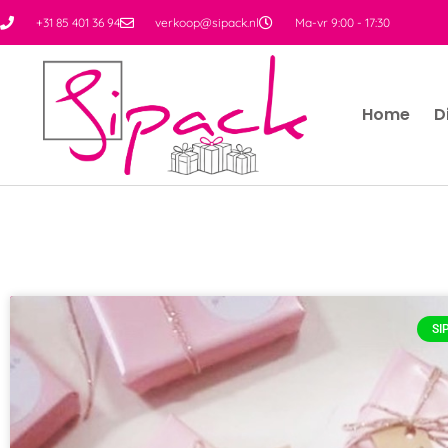
+31 85 401 36 94
verkoop@sipack.nl
Ma-vr 9:00 - 17:30
Home
D
SI