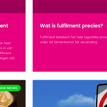
bent
Wat is fulfilment precies?
Fulfilment betekent het hele logistieke pro
order tot binnenkomst tot verzending.
van heel
s in van
lfilment
igen stijl
PACK NIEUWS