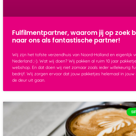
Fulfilmentpartner, waarom jij op zoek 
naar ons als fantastische partner!
Wij zijn het tofste verzendhuis van Noord-Holland en eigenlijk 
Nederland ;-). Wat wij doen? Wij pakken al ruim 10 jaar pakketje
webshop. En dat doen wij niet zomaar zoals ieder willekeurig fu
bedrijf. Wij zorgen ervoor dat jouw pakketjes helemaal in jouw e
de deur uit gaan.
SI