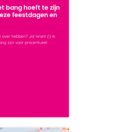
t bang hoeft te zijn
deze feestdagen en
 over hebben? Ja! Want (!) ik
ang zijn voor procentueel