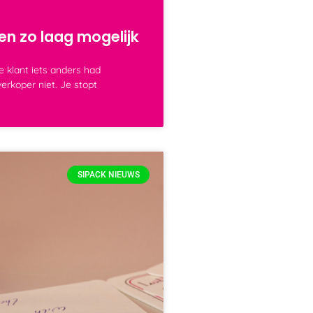
ren zo laag mogelijk
e klant iets anders had
verkoper niet. Je stopt
SIPACK NIEUWS