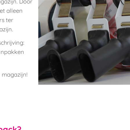
gazijn. Door
et alleen
s ter
azijn.
chrijving:
 Inpakken
 magazijn!
ipack?