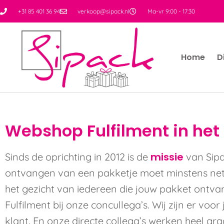
+31 85 401 36 94
verkoop@sipack.nl
Ma-vr 9:00 - 17:30
Home
D
Webshop Fulfilment in het
missie
Sinds de oprichting in 2012 is de
van Sipa
ontvangen van een pakketje moet minstens net z
het gezicht van iedereen die jouw pakket ontvan
Fulfilment bij onze concullega’s. Wij zijn er voo
klant. En onze directe collega’s werken heel gra