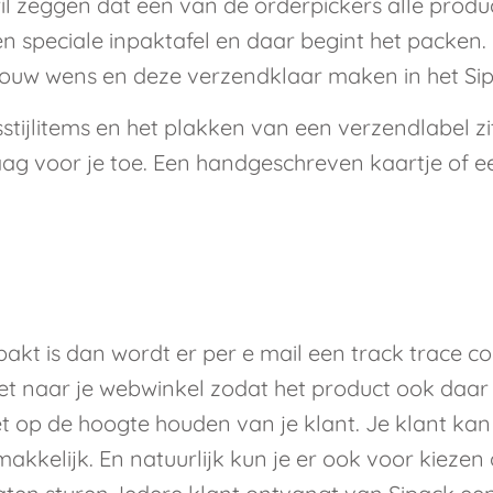
l zeggen dat een van de orderpickers alle produ
speciale inpaktafel en daar begint het packen. 
 jouw wens en deze verzendklaar maken in het Si
tijlitems en het plakken van een verzendlabel zit
aag voor je toe. Een handgeschreven kaartje of e
kt is dan wordt er per e mail een track trace c
et naar je webwinkel zodat het product ook daa
et op de hoogte houden van je klant. Je klant ka
kkelijk. En natuurlijk kun je er ook voor kiezen