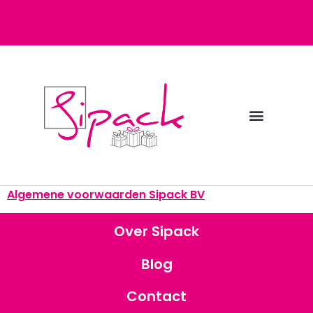
Diensten bij Sipack
Webshop fulfilment
Algemene voorwaarden Sipack BV
Over Sipack
Blog
Contact