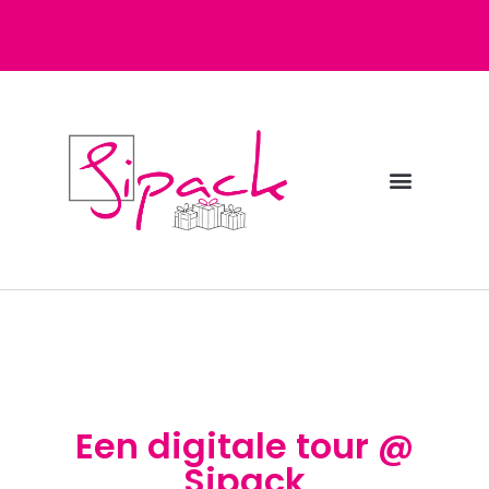
Diensten bij Sipack
Webshop fulfilment
Een digitale tour @
Sipack