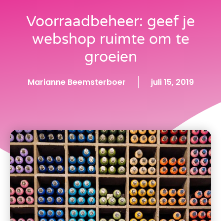
Voorraadbeheer: geef je
webshop ruimte om te
groeien
Marianne Beemsterboer
juli 15, 2019