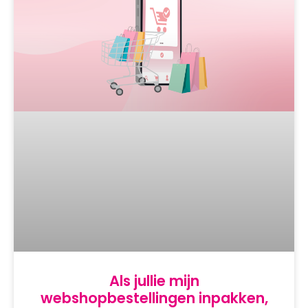
Als jullie mijn
webshopbestellingen inpakken,