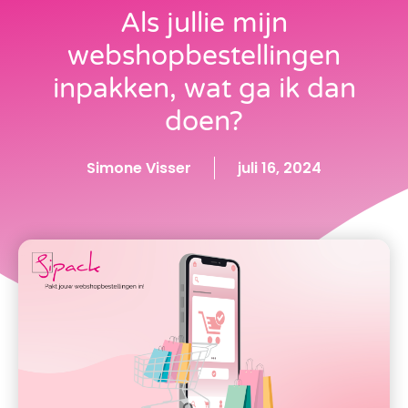
Als jullie mijn
webshopbestellingen
inpakken, wat ga ik dan
doen?
Simone Visser
juli 16, 2024