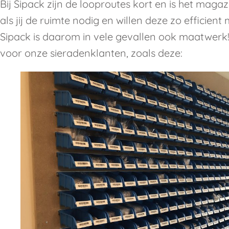
Bij Sipack zijn de looproutes kort en is het magazi
als jij de ruimte nodig en willen deze zo efficient
Sipack is daarom in vele gevallen ook maatwerk!
voor onze sieradenklanten, zoals deze: