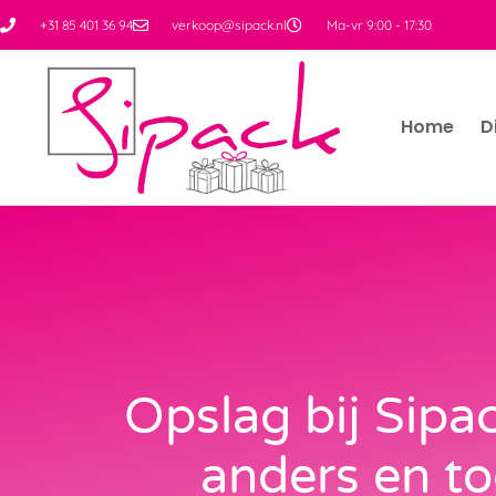
+31 85 401 36 94
verkoop@sipack.nl
Ma-vr 9:00 - 17:30
Home
D
Opslag bij Sipac
anders en t