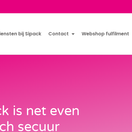
iensten bij Sipack
Contact
Webshop fulfilment
k is net even
och secuur