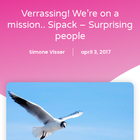
Verrassing! We’re on a
mission.. Sipack – Surprising
people
Simone Visser
april 3, 2017