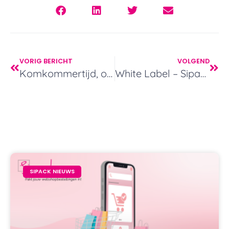
VORIG BERICHT
VOLGEND
Komkommertijd, of toch niet?
White Label – Sipack Webshop Fulfilment
SIPACK NIEUWS