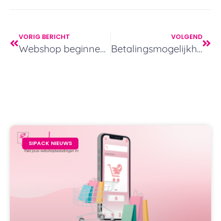
VORIG BERICHT
VOLGEND
Webshop beginnen: Begin je eigen webshop met Sipack!
Betalingsmogelijkheden – Je eigen webshop: welke zijn er? – Sipack
SIPACK NIEUWS