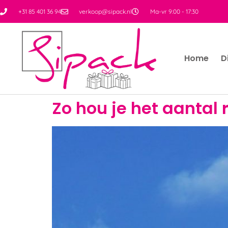
+31 85 401 36 94
verkoop@sipack.nl
Ma-vr 9:00 - 17:30
Home
D
Zo hou je het aantal 