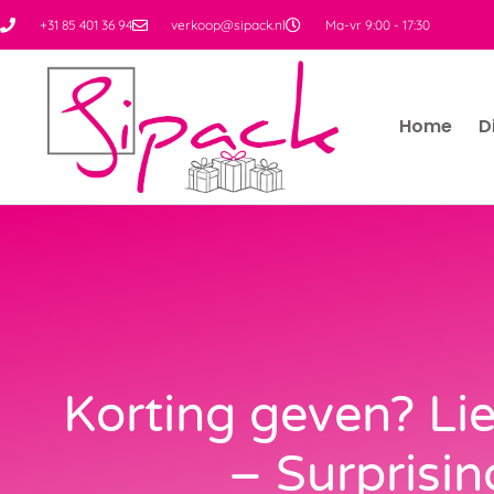
+31 85 401 36 94
verkoop@sipack.nl
Ma-vr 9:00 - 17:30
Home
D
Korting geven? Lie
– Surprisin