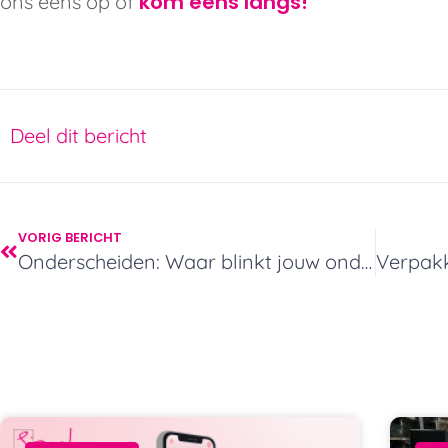
kom eens langs!
ons eens op of
Deel dit bericht
VORIG BERICHT
Onderscheiden: Waar blinkt jouw onderneming in uit? – Sipack Surprising People