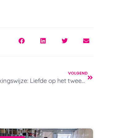
VOLGEND
Verpakkingswijze: Liefde op het tweede gezicht! Sipack Surprising People