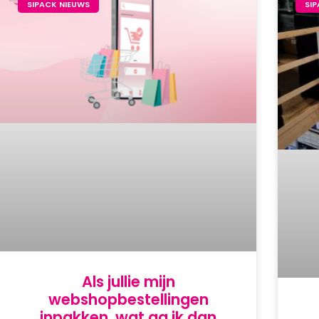
SIPACK NIEUWS
SI
Als jullie mijn
webshopbestellingen
inpakken, wat ga ik dan