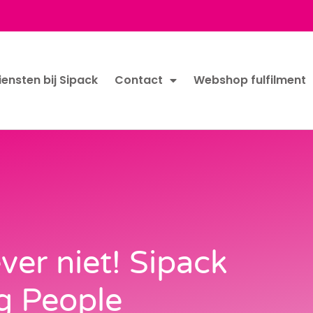
iensten bij Sipack
Contact
Webshop fulfilment
ver niet! Sipack
g People