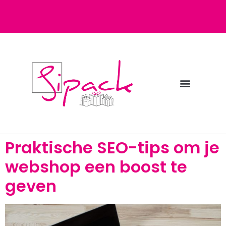
Diensten bij Sipack
Webshop fulfilment
Praktische SEO-tips om je
webshop een boost te
geven