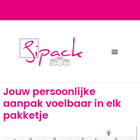
Diensten bij Sipack
Webshop fulfilment
Jouw persoonlijke
aanpak voelbaar in elk
pakketje