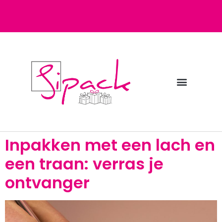
Diensten bij Sipack
Webshop fulfilment
Inpakken met een lach en
een traan: verras je
ontvanger