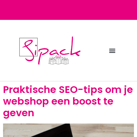
Diensten bij Sipack
Webshop fulfilment
Praktische SEO-tips om je
webshop een boost te
geven