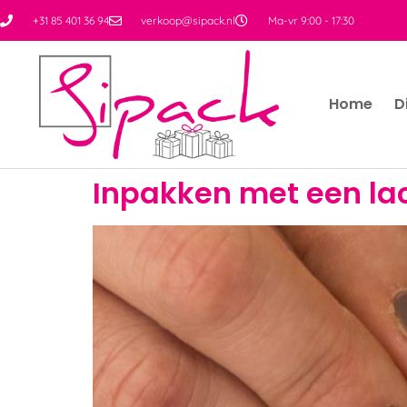
+31 85 401 36 94
verkoop@sipack.nl
Ma-vr 9:00 - 17:30
Home
D
Inpakken met een lac