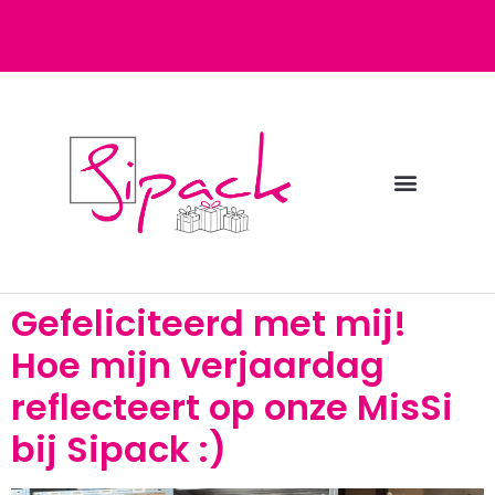
Diensten bij Sipack
Webshop fulfilment
Gefeliciteerd met mij!
Hoe mijn verjaardag
reflecteert op onze MisSi
bij Sipack :)