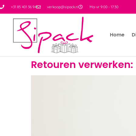
+31 85 401 36 94
verkoop@sipack.nl
Ma-vr 9:00 - 17:30
Home
D
Retouren verwerken: 