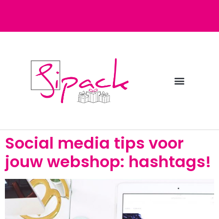
Diensten bij Sipack
Webshop fulfilment
Social media tips voor
jouw webshop: hashtags!