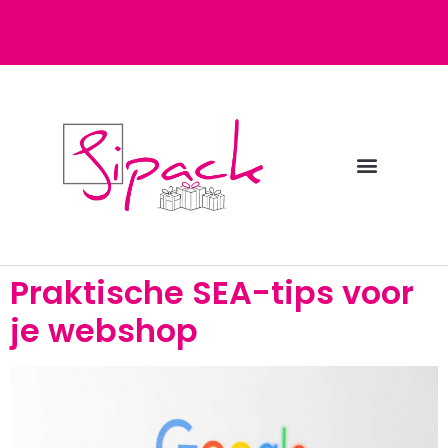
Diensten bij Sipack
Webshop fulfilment
Praktische SEA-tips voor
je webshop