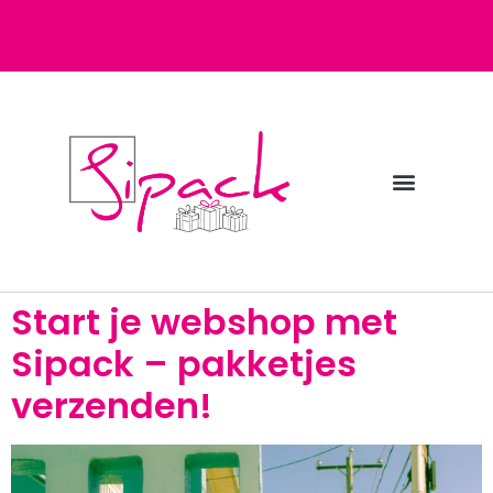
Diensten bij Sipack
Webshop fulfilment
Start je webshop met
Sipack – pakketjes
verzenden!