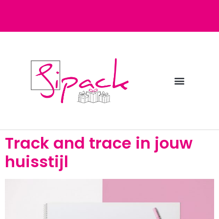
Diensten bij Sipack
Webshop fulfilment
Track and trace in jouw
huisstijl