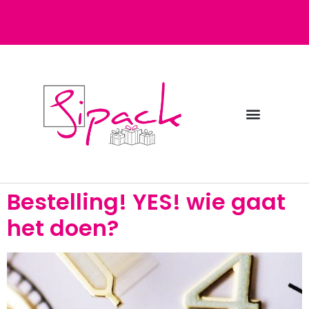
Diensten bij Sipack
Webshop fulfilment
Bestelling! YES! wie gaat
het doen?