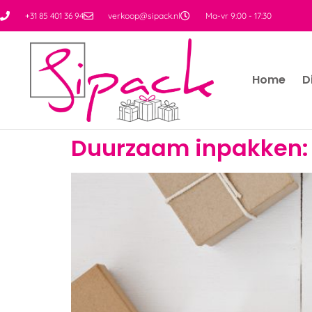
+31 85 401 36 94
verkoop@sipack.nl
Ma-vr 9:00 - 17:30
Home
D
Duurzaam inpakken: 