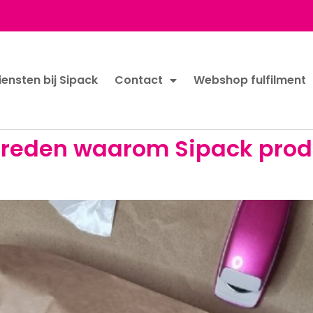
iensten bij Sipack
Contact
Webshop fulfilment
dreden waarom Sipack prod