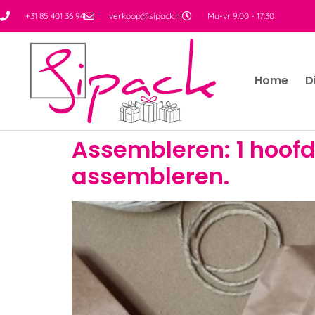
+31 85 401 36 94
verkoop@sipack.nl
Ma-vr 9:00 - 17:30
Home
D
Assembleren: 1 hoof
assembleren.