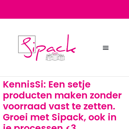
Diensten bij Sipack
Webshop fulfilment
KennisSi: Een setje
producten maken zonder
voorraad vast te zetten.
Groei met Sipack, ook in
je processen <3