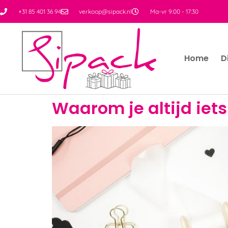
+31 85 401 36 94
verkoop@sipack.nl
Ma-vr 9:00 - 17:30
Home
D
Waarom je altijd ie