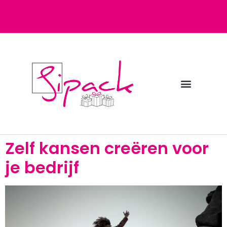
Diensten bij Sipack
Webshop fulfilment
Zelf kansen creëren voor
je bedrijf