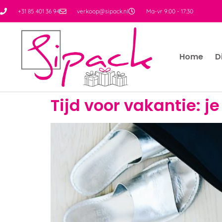
+31 85 401 36 94
verkoop@sipack.nl
Ma-vr 9:00 - 17:30
Home
D
Tijd voor vakantie: 