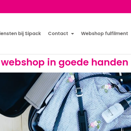
iensten bij Sipack
Contact
Webshop fulfilment
je webshop in goede handen