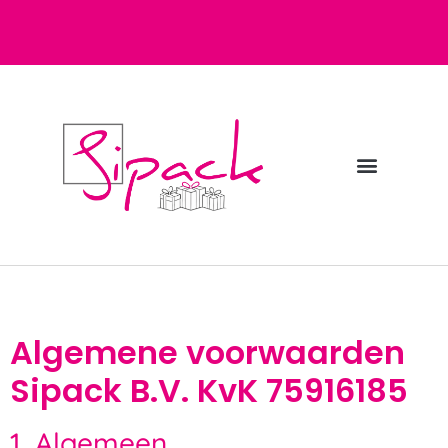
Diensten bij Sipack
Webshop fulfilment
Algemene voorwaarden
Sipack B.V. KvK 75916185
1. Algemeen